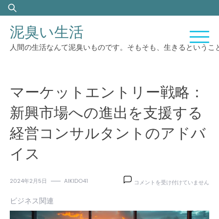
Skip
検
to
索:
泥臭い生活
content
人間の生活なんて泥臭いものです。そもそも、生きるというこ
マーケットエントリー戦略：
新興市場への進出を支援する
経営コンサルタントのアドバ
イス
マ
2024年2月5日
AIKIDO41
コメントを受け付けていません
ー
ケ
ビジネス関連
ッ
ト