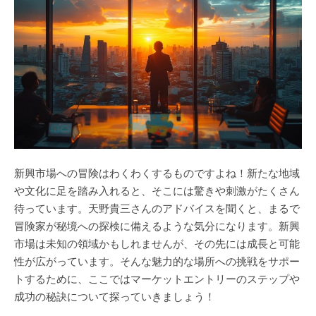
エ
ン
ト
リ
ー
戦
略：
新
興
市
場
へ
の
新興市場への冒険はわくわくするものですよね！新たな地域
進
や文化に足を踏み入れると、そこには驚きや刺激がたくさん
出
待っています。天野貴三さんのアドバイスを聞くと、まるで
を
支
冒険家が秘境への探検に備えるような気分になります。新興
援
市場は未知の領域かもしれませんが、その先には成長と可能
す
性が広がっています。そんな魅力的な場所への挑戦をサポー
る
経
トするために、ここではマーケットエントリーのステップや
営
成功の秘訣について探っていきましょう！
コ