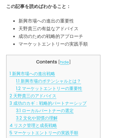
ン
この記事を読めばわかること：
サ
ル
タ
新興市場への進出の重要性
ン
天野貴三の有益なアドバイス
ト
成功のための戦略的アプローチ
の
ア
マーケットエントリーの実践手順
ド
バ
イ
Contents
[
hide
]
ス
は
1
新興市場への進出戦略
1.1
新興市場のポテンシャルとは？
1.2
マーケットエントリーの重要性
2
天野貴三のアドバイス
3
成功のカギ：戦略的パートナーシップ
3.1
ローカルパートナーの選定
3.2
文化や習慣の理解
4
リスク管理と成長戦略
5
マーケットエントリーの実践手順