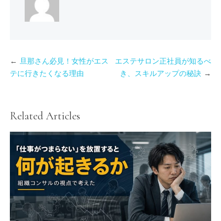
投
旦那さん必見！女性がエス
エステサロン正社員が知るべ
稿
テに行きたくなる理由
き、スキルアップの秘訣
ナ
ビ
ゲ
Related Articles
ー
シ
ョ
ン