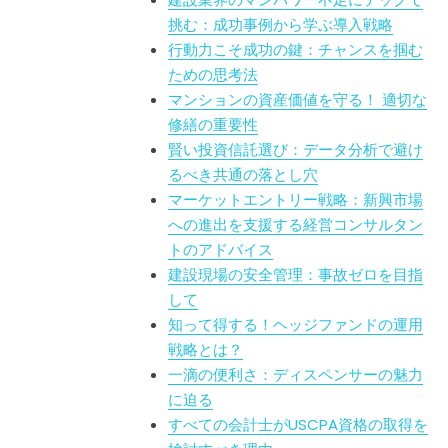
挑む：成功事例から学ぶ導入戦略
行動力こそ成功の鍵：チャンスを掴む
ための思考法
マンションの資産価値を守る！ 適切な
修繕の重要性
賢い投資信託選び：データ分析で避け
るべき共通の落とし穴
マーケットエントリー戦略：新興市場
への進出を支援する経営コンサルタン
トのアドバイス
建設現場の安全管理：事故ゼロを目指
して
知って得する！ヘッジファンドの運用
戦略とは？
一滴の便利さ：ディスペンサーの魅力
に迫る
すべての会計士がUSCPA資格の取得を