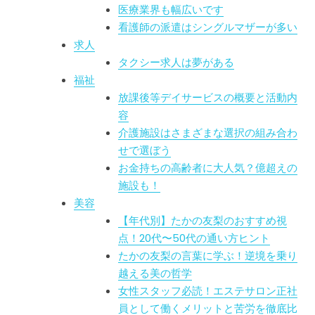
医療業界も幅広いです
看護師の派遣はシングルマザーが多い
求人
タクシー求人は夢がある
福祉
放課後等デイサービスの概要と活動内
容
介護施設はさまざまな選択の組み合わ
せで選ぼう
お金持ちの高齢者に大人気？億超えの
施設も！
美容
【年代別】たかの友梨のおすすめ視
点！20代〜50代の通い方ヒント
たかの友梨の言葉に学ぶ！逆境を乗り
越える美の哲学
女性スタッフ必読！エステサロン正社
員として働くメリットと苦労を徹底比