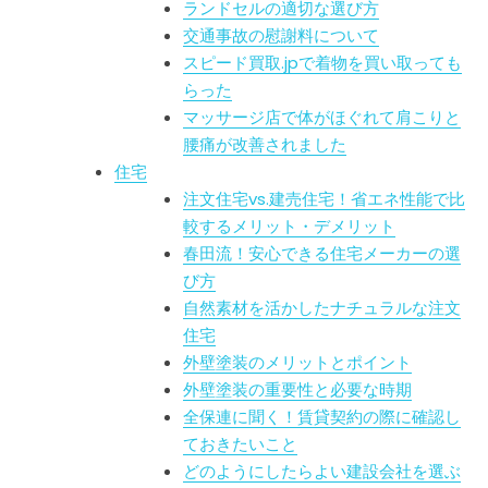
ランドセルの適切な選び方
交通事故の慰謝料について
スピード買取.jpで着物を買い取っても
らった
マッサージ店で体がほぐれて肩こりと
腰痛が改善されました
住宅
注文住宅vs.建売住宅！省エネ性能で比
較するメリット・デメリット
春田流！安心できる住宅メーカーの選
び方
自然素材を活かしたナチュラルな注文
住宅
外壁塗装のメリットとポイント
外壁塗装の重要性と必要な時期
全保連に聞く！賃貸契約の際に確認し
ておきたいこと
どのようにしたらよい建設会社を選ぶ