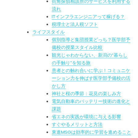
街角探偵相談所のサービスを利用する
流れ
ITインフラエンジニアって稼げる？
税理士と法人税ソフト
ライフスタイル
個別指導と集団授業どっち？医学部予
備校の授業スタイル比較
観光じゃわからない、新潟の“暮らし
の手触り”を知る旅
患者との触れ合いに学ぶ！コミュニケ
ーション力を伸ばす医学部予備校の活
かし方
神社と桜の季節：花見の楽しみ方
電気自動車のバッテリー技術の進化と
課題
省エネの実践が環境に与える影響
すぐやるメリットと方法
東進MSGは効率的に学習を進めること