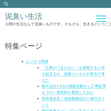
Skip
検
to
索:
泥臭い生活
content
人間の生活なんて泥臭いものです。そもそも、生きるというこ
特集ページ
ビジネス関連
「仕事がつまらない」を放置すると何
が起きるか、組織コンサルの視点で考
えた
株式会社T.D.Sの調査診断から工事監理
までの一貫体制を整理してみた
技術者必見！放熱基板設計の成功ポイ
ント
建設業界のマンパワー不足にテックで