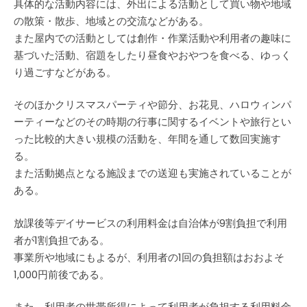
具体的な活動内容には、外出による活動として買い物や地域
の散策・散歩、地域との交流などがある。
また屋内での活動としては創作・作業活動や利用者の趣味に
基づいた活動、宿題をしたり昼食やおやつを食べる、ゆっく
り過ごすなどがある。
そのほかクリスマスパーティや節分、お花見、ハロウィンパ
ーティーなどのその時期の行事に関するイベントや旅行とい
った比較的大きい規模の活動を、年間を通して数回実施す
る。
また活動拠点となる施設までの送迎も実施されていることが
ある。
放課後等デイサービスの利用料金は自治体が9割負担で利用
者が1割負担である。
事業所や地域にもよるが、利用者の1回の負担額はおおよそ
1,000円前後である。
また、利用者の世帯所得によって利用者が負担する利用料金