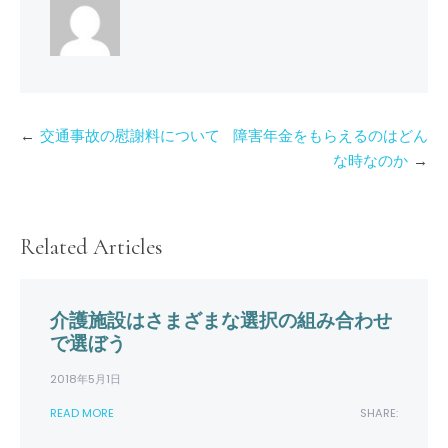
投
交通事故の慰謝料について
障害年金をもらえるのはどん
稿
な時なのか
ナ
ビ
ゲ
Related Articles
ー
シ
介護施設はさまざまな選択の組み合わせ
ョ
で選ぼう
ン
2018年5月1日
READ MORE
SHARE: