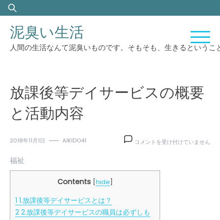
Skip
検
to
索:
泥臭い生活
content
人間の生活なんて泥臭いものです。そもそも、生きるというこ
放課後等デイサービスの概要
と活動内容
放
2018年11月1日
AIKIDO41
コメントを受け付けていません
課
後
福祉
等
デ
Contents
[
hide
]
イ
サ
1
1.放課後等デイサービスとは？
ー
2
2.放課後等デイサービスの職員は必ずしも
ビ