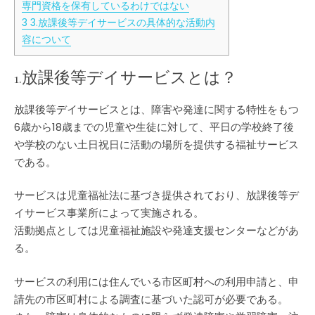
ス
専門資格を保有しているわけではない
の
3
3.放課後等デイサービスの具体的な活動内
概
容について
要
と
活
1.放課後等デイサービスとは？
動
内
放課後等デイサービスとは、障害や発達に関する特性をもつ
容
は
6歳から18歳までの児童や生徒に対して、平日の学校終了後
や学校のない土日祝日に活動の場所を提供する福祉サービス
である。
サービスは児童福祉法に基づき提供されており、放課後等デ
イサービス事業所によって実施される。
活動拠点としては児童福祉施設や発達支援センターなどがあ
る。
サービスの利用には住んでいる市区町村への利用申請と、申
請先の市区町村による調査に基づいた認可が必要である。