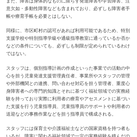
また、障害は身体的なものに限らず発達障害や学習障害、注
意欠如・多動性障害なども含まれており、必ずしも障害者手
帳や療育手帳を必要とはしない。
同様に、市区町村の認可があれば利用可能であるため、特別
支援学校や特別指導学級や通級指導教室に通っているか否か
などの条件についても、必ずしも制限が定められているわけ
ではない。
スタッフは、個別指導計画の作成といった事業での活動の中
心を担う児童発達支援管理責任者、事業所やスタッフの管理
や外部機関との連携、問い合わせ対応を担う管理者、重度心
身障害者への専門的知識とそれに基づく福祉領域での実務経
験を持っており実際に利用者の療育やアセスメントに基づい
た支援を行う児童指導員、児童指導員のサポートや利用者の
送迎などの事務作業などを担う指導員で構成される。
スタッフには保育士や介護福祉士などの国家資格を持つ者も
いるが、障害に関わる福祉領域で一定の実務経験を積んだの