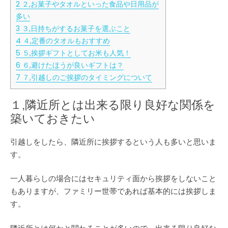
す
2
２,お菓子やタオルといった食品や日用品が
め
多い
の
3
３,日持ちがするお菓子を選ぶこと
ギ
4
４,定番のタオルもおすすめ
フ
ト
5
５,挨拶ギフトとしてお米も人気！
と
6
６,避けたほうが良いギフトは？
は？
7
７,引越しのご挨拶のタイミングについて
は
１,隣近所とは出来る限り良好な関係を
築いておきたい
引越しをしたら、隣近所に挨拶するという人も多いと思いま
す。
一人暮らしの場合にはセキュリティ面から挨拶をしないこと
もありますが、ファミリー世帯であれば基本的には挨拶しま
す。