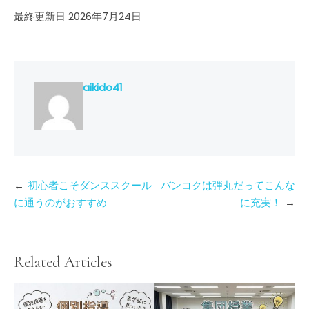
最終更新日 2026年7月24日
aikido41
投
初心者こそダンススクール
バンコクは弾丸だってこんな
稿
に通うのがおすすめ
に充実！
ナ
ビ
ゲ
Related Articles
ー
シ