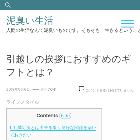
Skip
検
to
索:
泥臭い生活
content
人間の生活なんて泥臭いものです。そもそも、生きるというこ
引越しの挨拶におすすめのギ
フトとは？
引
2019年8月6日
AIKIDO41
コメントを受け付けていません
越
し
ライフスタイル
の
挨
Contents
[
hide
]
拶
に
1
１,隣近所とは出来る限り良好な関係を築い
お
ておきたい
す