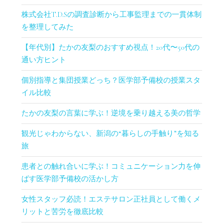
株式会社T.D.Sの調査診断から工事監理までの一貫体制
を整理してみた
【年代別】たかの友梨のおすすめ視点！20代〜50代の
通い方ヒント
個別指導と集団授業どっち？医学部予備校の授業スタ
イル比較
たかの友梨の言葉に学ぶ！逆境を乗り越える美の哲学
観光じゃわからない、新潟の“暮らしの手触り”を知る
旅
患者との触れ合いに学ぶ！コミュニケーション力を伸
ばす医学部予備校の活かし方
女性スタッフ必読！エステサロン正社員として働くメ
リットと苦労を徹底比較