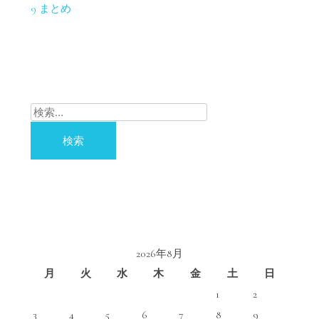
9
まとめ
検
索:
2026年8月
月
火
水
木
金
土
日
1
2
3
4
5
6
7
8
9