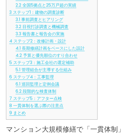
2.2
全国5拠点と25万戸超の実績
3
ステップ1：建物の調査診断
3.1
事前調査とヒアリング
3.2
目視打診調査と機械調査
3.3
報告書と報告会の実施
4
ステップ2：改修計画・設計
4.1
長期修繕計画をベースにした設計
4.2
予算と優先順位のすり合わせ
5
ステップ3：施工会社の選定補助
5.1
管理組合が主導する仕組み
6
ステップ4：工事監理
6.1
巡回監理と定例会議
6.2
段階的な検査体制
7
ステップ5：アフター点検
8
一貫体制を選ぶ際の注意点
9
まとめ
マンション大規模修繕で「一貫体制」