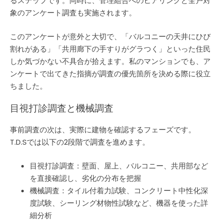
るステップです。同時に、管理組合へのヒアリングと全戸対
象のアンケート調査も実施されます。
このアンケートが意外と大切で、「バルコニーの天井にひび
割れがある」「共用廊下の手すりがグラつく」といった住民
しか気づかない不具合が拾えます。私のマンションでも、ア
ンケートで出てきた指摘が調査の優先箇所を決める際に役立
ちました。
目視打診調査と機械調査
事前調査の次は、実際に建物を確認するフェーズです。
T.D.Sでは以下の2段階で調査を進めます。
目視打診調査：壁面、屋上、バルコニー、共用部など
を直接確認し、劣化の分布を把握
機械調査：タイル付着力試験、コンクリート中性化深
度試験、シーリング材物性試験など、機器を使った詳
細分析