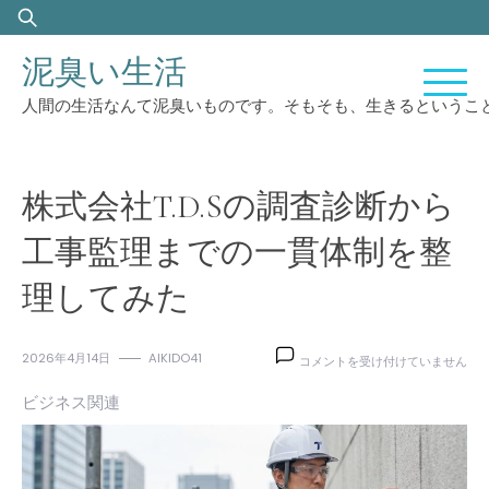
Skip
検
to
索:
泥臭い生活
content
人間の生活なんて泥臭いものです。そもそも、生きるというこ
株式会社T.D.Sの調査診断から
工事監理までの一貫体制を整
理してみた
株
2026年4月14日
AIKIDO41
コメントを受け付けていません
式
会
ビジネス関連
社
T.D.S
の
調