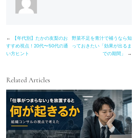
投
【年代別】たかの友梨のお
野菜不足を青汁で補うなら知
稿
すすめ視点！20代〜50代の通
っておきたい「効果が出るま
い方ヒント
での期間」
ナ
ビ
ゲ
ー
Related Articles
シ
ョ
ン