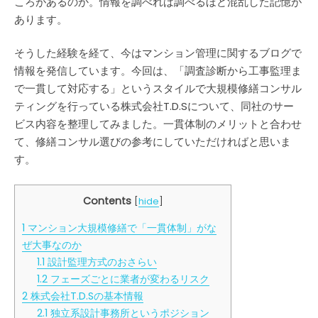
ころがあるのか。情報を調べれば調べるほど混乱した記憶が
あります。
そうした経験を経て、今はマンション管理に関するブログで
情報を発信しています。今回は、「調査診断から工事監理ま
で一貫して対応する」というスタイルで大規模修繕コンサル
ティングを行っている株式会社T.D.Sについて、同社のサー
ビス内容を整理してみました。一貫体制のメリットと合わせ
て、修繕コンサル選びの参考にしていただければと思いま
す。
Contents
[
hide
]
1
マンション大規模修繕で「一貫体制」がな
ぜ大事なのか
1.1
設計監理方式のおさらい
1.2
フェーズごとに業者が変わるリスク
2
株式会社T.D.Sの基本情報
2.1
独立系設計事務所というポジション