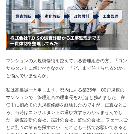
査
診
断
か
ら
工
事
監
理
ま
で
マンションの大規模修繕を控えている管理組合の方、「コン
の
サルタントに頼むべきなのか」「どこまで任せられるのか」
一
と悩んでいませんか。
貫
体
制
私は高橋誠一と申します。都内にある築25年・80戸規模の
を
マンションで、管理組合の理事長を2期ほど務めました。在
整
任中に初めての大規模修繕を経験したのですが、正直なとこ
理
し
ろ、当時はコンサルタントの選び方すらわかりませんでし
て
た。調査診断の会社、設計の会社、監理の会社……フェーズご
み
とに別々の業者を探すのか、それとも一括でお願いできると
た
は