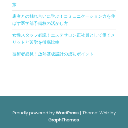
旅
患者との触れ合いに学ぶ！コミュニケーション力を伸
ばす医学部予備校の活かし方
女性スタッフ必読！エステサロン正社員として働くメ
リットと苦労を徹底比較
技術者必見！放熱基板設計の成功ポイント
Proudly powered by
WordPress
|
Theme: Whiz by
GraphThemes
.