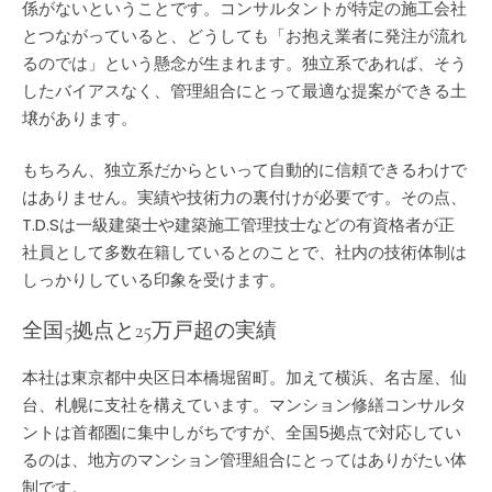
係がないということです。コンサルタントが特定の施工会社
とつながっていると、どうしても「お抱え業者に発注が流れ
るのでは」という懸念が生まれます。独立系であれば、そう
したバイアスなく、管理組合にとって最適な提案ができる土
壌があります。
もちろん、独立系だからといって自動的に信頼できるわけで
はありません。実績や技術力の裏付けが必要です。その点、
T.D.Sは一級建築士や建築施工管理技士などの有資格者が正
社員として多数在籍しているとのことで、社内の技術体制は
しっかりしている印象を受けます。
全国5拠点と25万戸超の実績
本社は東京都中央区日本橋堀留町。加えて横浜、名古屋、仙
台、札幌に支社を構えています。マンション修繕コンサルタ
ントは首都圏に集中しがちですが、全国5拠点で対応してい
るのは、地方のマンション管理組合にとってはありがたい体
制です。