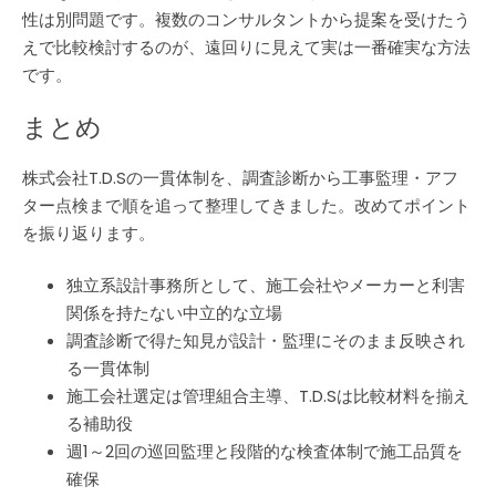
性は別問題です。複数のコンサルタントから提案を受けたう
えで比較検討するのが、遠回りに見えて実は一番確実な方法
です。
まとめ
株式会社T.D.Sの一貫体制を、調査診断から工事監理・アフ
ター点検まで順を追って整理してきました。改めてポイント
を振り返ります。
独立系設計事務所として、施工会社やメーカーと利害
関係を持たない中立的な立場
調査診断で得た知見が設計・監理にそのまま反映され
る一貫体制
施工会社選定は管理組合主導、T.D.Sは比較材料を揃え
る補助役
週1～2回の巡回監理と段階的な検査体制で施工品質を
確保