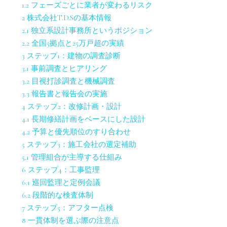
1.2
フェーズごとに業者が変わるリスク
2
株式会社T.D.Sの基本情報
2.1
独立系設計事務所というポジション
2.2
全国5拠点と25万戸超の実績
3
ステップ1：建物の調査診断
3.1
事前調査とヒアリング
3.2
目視打診調査と機械調査
3.3
報告書と報告会の実施
4
ステップ2：改修計画・設計
4.1
長期修繕計画をベースにした設計
4.2
予算と優先順位のすり合わせ
5
ステップ3：施工会社の選定補助
5.1
管理組合が主導する仕組み
6
ステップ4：工事監理
6.1
巡回監理と定例会議
6.2
段階的な検査体制
7
ステップ5：アフター点検
8
一貫体制を選ぶ際の注意点