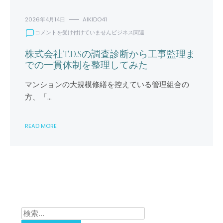
2026年4月14日
AIKIDO41
株
コメントを受け付けていません
ビジネス関連
式
会
株式会社T.D.Sの調査診断から工事監理ま
社
での一貫体制を整理してみた
T.D.S
の
マンションの大規模修繕を控えている管理組合の
調
方、「…
査
診
断
READ MORE
か
ら
工
事
監
理
ま
で
の
一
検
貫