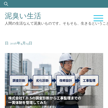
Skip
検
to
索:
泥臭い生活
content
人間の生活なんて泥臭いものです。そもそも、生きるというこ
日:
2026年4月14日