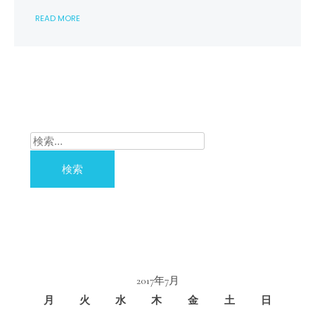
て
READ MORE
を
担
う
「長
崎
材
木
店」
は
検
索:
2017年7月
月
火
水
木
金
土
日