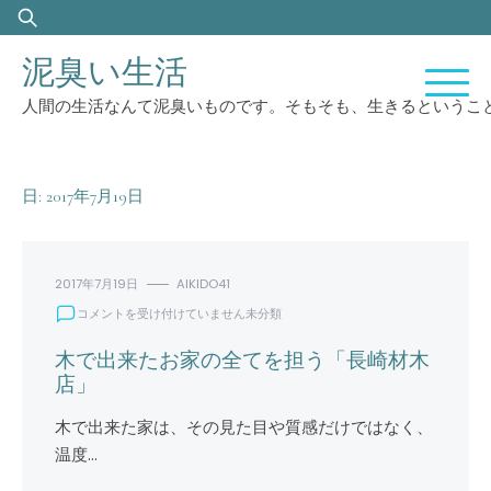
Skip
検
to
索:
泥臭い生活
content
人間の生活なんて泥臭いものです。そもそも、生きるというこ
日:
2017年7月19日
2017年7月19日
AIKIDO41
木
コメントを受け付けていません
未分類
で
出
木で出来たお家の全てを担う「長崎材木
来
店」
た
お
木で出来た家は、その見た目や質感だけではなく、
家
温度…
の
全