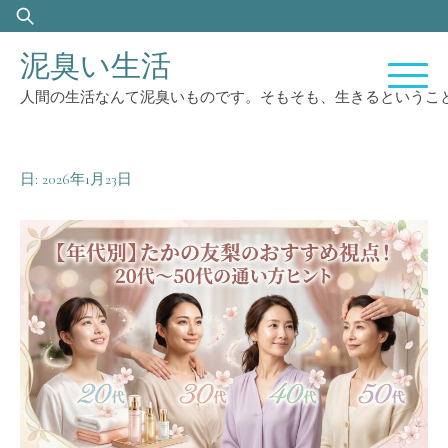
Skip
検
to
索:
泥臭い生活
content
人間の生活なんて泥臭いものです。そもそも、生きるというこ
日:
2026年1月23日