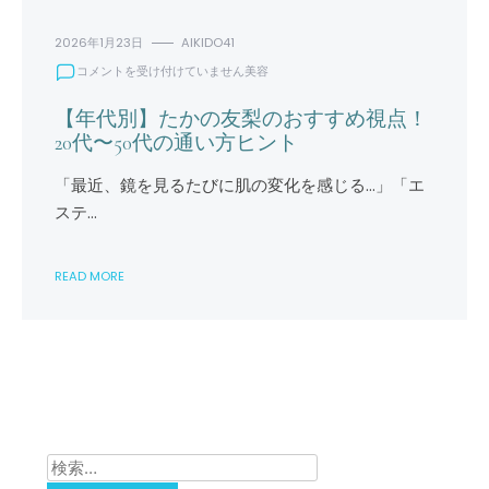
2026年1月23日
AIKIDO41
【年
コメントを受け付けていません
美容
代
別】
【年代別】たかの友梨のおすすめ視点！
た
20代〜50代の通い方ヒント
か
の
「最近、鏡を見るたびに肌の変化を感じる…」「エ
友
ステ…
梨
の
お
READ MORE
す
す
め
視
点！
20
代〜
50
代
の
検
通