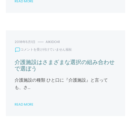
READ MORE
ス
の
概
要
と
活
動
内
2018年5月1日
AIKIDO41
容
介
コメントを受け付けていません
福祉
は
護
施
介護施設はさまざまな選択の組み合わせ
設
で選ぼう
は
さ
介護施設の種類 ひと口に『介護施設』と言って
ま
も、さ…
ざ
ま
な
READ MORE
選
択
の
組
み