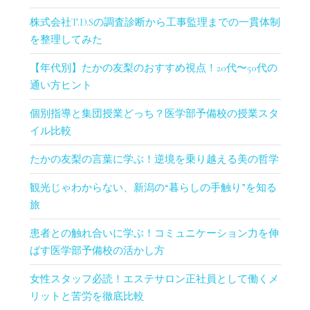
株式会社T.D.Sの調査診断から工事監理までの一貫体制
を整理してみた
【年代別】たかの友梨のおすすめ視点！20代〜50代の
通い方ヒント
個別指導と集団授業どっち？医学部予備校の授業スタ
イル比較
たかの友梨の言葉に学ぶ！逆境を乗り越える美の哲学
観光じゃわからない、新潟の“暮らしの手触り”を知る
旅
患者との触れ合いに学ぶ！コミュニケーション力を伸
ばす医学部予備校の活かし方
女性スタッフ必読！エステサロン正社員として働くメ
リットと苦労を徹底比較