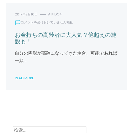
合
わ
せ
2017年2月10日
AIKIDO41
で
お
コメントを受け付けていません
福祉
選
金
ぼ
持
お金持ちの高齢者に大人気？億超えの施
う
ち
設も！
は
の
高
自分の両親が高齢になってきた場合、可能であれば
齢
一緒…
者
に
大
READ MORE
人
気？
億
超
え
の
施
設
も！
は
検