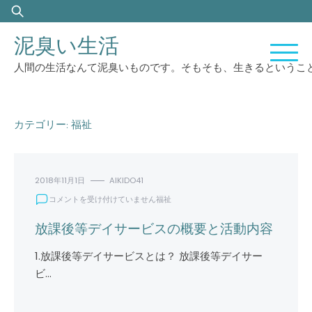
Skip
検
to
索:
泥臭い生活
content
人間の生活なんて泥臭いものです。そもそも、生きるというこ
カテゴリー:
福祉
2018年11月1日
AIKIDO41
放
コメントを受け付けていません
福祉
課
後
放課後等デイサービスの概要と活動内容
等
デ
1.放課後等デイサービスとは？ 放課後等デイサー
イ
ビ…
サ
ー
ビ