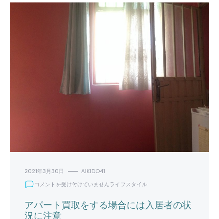
2021年3月30日
AIKIDO41
ア
コメントを受け付けていません
ライフスタイル
パ
ー
アパート買取をする場合には入居者の状
ト
況に注意