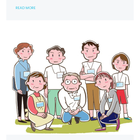
グ
READ MORE
の
特
徴
や
魅
力
に
つ
い
て
後
藤
氏
が
語
る
は