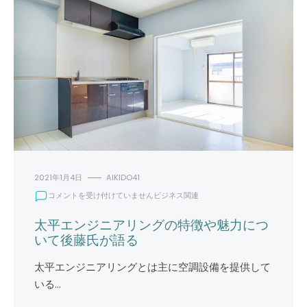
2021年1月4日
AIKIDO41
太
コメントを受け付けていません
ビジネス関連
平
エ
太平エンジニアリングの特徴や魅力につ
ン
いて後藤氏が語る
ジ
ニ
太平エンジニアリングとは主に空調設備を提供して
ア
いる…
リ
ン