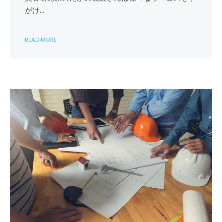
が
がけ…
手
が
け
READ MORE
る
サ
ー
ビ
ス
の
魅
力
は