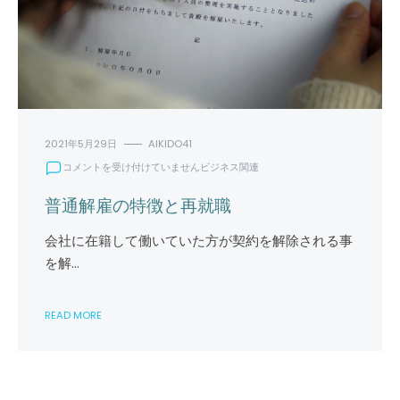
2021年5月29日
AIKIDO41
普
コメントを受け付けていません
ビジネス関連
通
解
普通解雇の特徴と再就職
雇
の
会社に在籍して働いていた方が契約を解除される事
特
を解…
徴
と
再
READ MORE
就
職
は