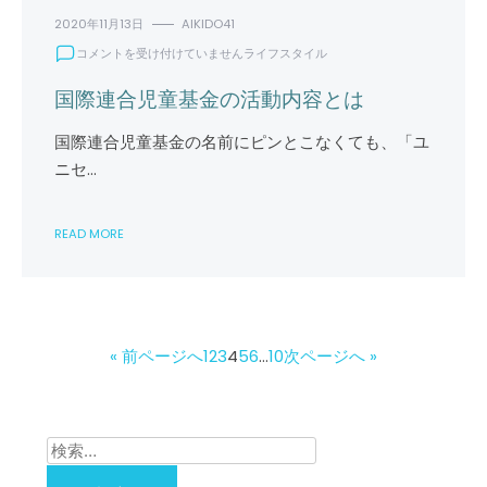
2020年11月13日
AIKIDO41
国
コメントを受け付けていません
ライフスタイル
際
連
国際連合児童基金の活動内容とは
合
児
国際連合児童基金の名前にピンとこなくても、「ユ
童
ニセ…
基
金
の
READ MORE
活
動
内
容
と
は
« 前ページへ
1
2
3
4
5
6
…
10
次ページへ »
は
検
索: