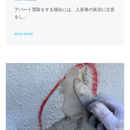
買
取
アパート買取をする場合には、入居者の状況に注意
を
をし…
す
る
場
READ MORE
合
に
は
入
居
者
の
状
況
に
注
意
は