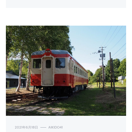
進
め
る
こ
と
が
で
き
る
は
2021年6月18日
AIKIDO41