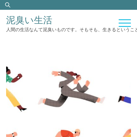
Skip
検
to
索:
泥臭い生活
content
人間の生活なんて泥臭いものです。そもそも、生きるというこ