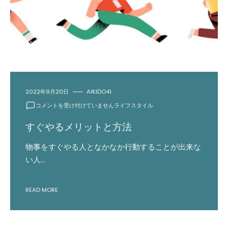
2022年9月20日
AIKIDO41
す
コメントを受け付けていません
ライフスタイル
ぐ
や
すぐやるメリットと方法
る
メ
物事をすぐやる人となかなか行動することが出来な
リ
い人…
ッ
ト
と
READ MORE
方
法
は