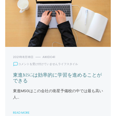
2021年8月18日
AIKIDO41
東
コメントを受け付けていません
ライフスタイル
進
MSG
東進MSGは効率的に学習を進めることが
は
できる
効
率
東進MSGはこの会社の衛星予備校の中では最も高い
的
人…
に
学
習
READ MORE
を