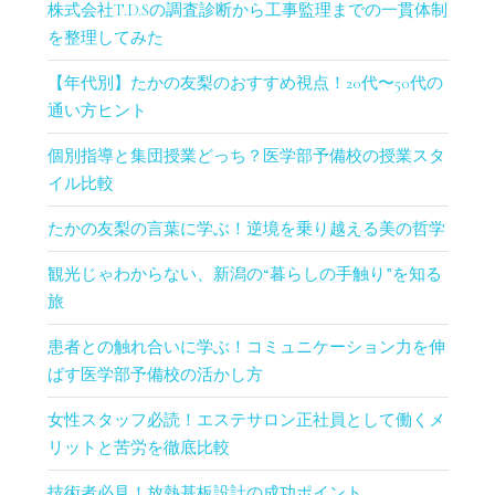
株式会社T.D.Sの調査診断から工事監理までの一貫体制
を整理してみた
【年代別】たかの友梨のおすすめ視点！20代〜50代の
通い方ヒント
個別指導と集団授業どっち？医学部予備校の授業スタ
イル比較
たかの友梨の言葉に学ぶ！逆境を乗り越える美の哲学
観光じゃわからない、新潟の“暮らしの手触り”を知る
旅
患者との触れ合いに学ぶ！コミュニケーション力を伸
ばす医学部予備校の活かし方
女性スタッフ必読！エステサロン正社員として働くメ
リットと苦労を徹底比較
技術者必見！放熱基板設計の成功ポイント