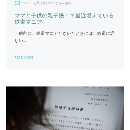
マ
コメントを受け付けていません
趣味
マ
と
ママと子供の親子鉄！？最近増えている
子
鉄道マニア
供
の
一般的に、鉄道マニアときいたときには、鉄道に詳
親
しい…
子
鉄！？
最
READ MORE
近
増
え
て
い
る
鉄
道
マ
ニ
ア
は