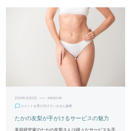
2021年12月3日
AIKIDO41
た
コメントを受け付けていません
健康
か
の
たかの友梨が手がけるサービスの魅力
友
梨
美容研究家のたかの友梨さんは様々なサービスを手