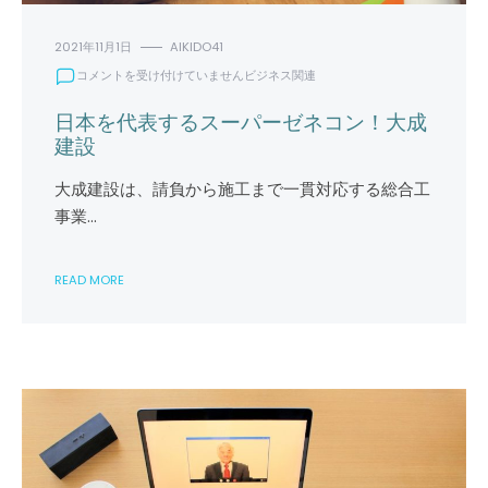
2021年11月1日
AIKIDO41
日
コメントを受け付けていません
ビジネス関連
本
を
日本を代表するスーパーゼネコン！大成
代
建設
表
す
大成建設は、請負から施工まで一貫対応する総合工
る
事業…
ス
ー
パ
READ MORE
ー
ゼ
ネ
コ
ン！
大
成
建
設
は