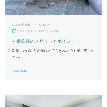
2021年1月28日
AIKIDO41
外
コメントを受け付けていません
住宅
壁
塗
外壁塗装のメリットとポイント
装
の
新築したばかりの家はとてもきれいですが、年月と
メ
とも…
リ
ッ
ト
READ MORE
と
ポ
イ
ン
ト
は