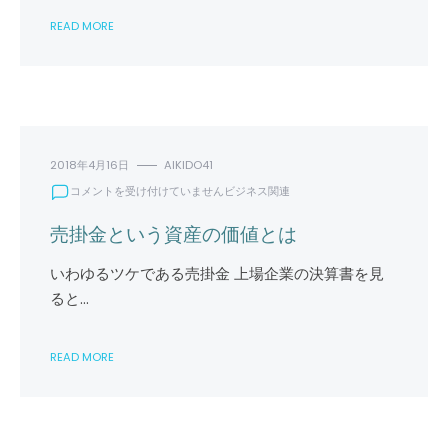
き
READ MORE
る
リ
ー
ド
ワ
ン
プ
ロ
2018年4月16日
AIKIDO41
モ
売
コメントを受け付けていません
ビジネス関連
ー
掛
シ
金
売掛金という資産の価値とは
ョ
と
ン
い
いわゆるツケである売掛金 上場企業の決算書を見
な
う
ど
ると…
資
の
産
仮
の
歌
READ MORE
価
の
値
バ
と
イ
は
ト
は
は