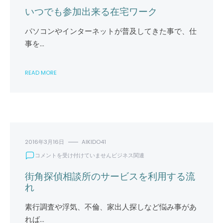
育
で
いつでも参加出来る在宅ワーク
は
も
参
パソコンやインターネットが普及してきた事で、仕
加
事を…
出
来
る
READ MORE
在
宅
ワ
ー
ク
は
2016年3月16日
AIKIDO41
街
コメントを受け付けていません
ビジネス関連
角
探
街角探偵相談所のサービスを利用する流
偵
れ
相
談
素行調査や浮気、不倫、家出人探しなど悩み事があ
所
れば…
の