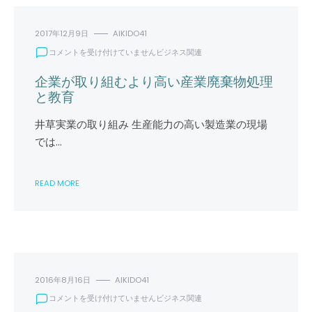
2017年12月9日
AIKIDO41
企
コメントを受け付けていません
ビジネス関連
業
が
企業が取り組むより高い産業廃棄物処理
取
と教育
り
組
井草実業の取り組み 生産能力の高い製造業の現場
む
では…
よ
り
高
READ MORE
い
産
業
廃
棄
物
処
理
2016年8月16日
AIKIDO41
と
い
コメントを受け付けていません
ビジネス関連
教
つ