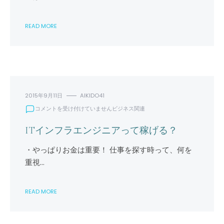
サ
ー
READ MORE
ビ
ス
を
利
用
す
る
流
2015年9月11日
AIKIDO41
れ
IT
コメントを受け付けていません
ビジネス関連
は
イ
ン
ITインフラエンジニアって稼げる？
フ
ラ
・やっぱりお金は重要！ 仕事を探す時って、何を
エ
重視…
ン
ジ
ニ
READ MORE
ア
っ
て
稼